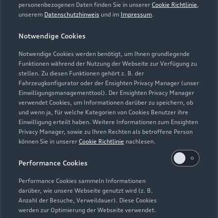
personenbezogenen Daten finden Sie in unserer
Cookie Richtlinie
,
unserem
Datenschutzhinweis
und im
Impressum
.
Zur Reparatur
Notwendige Cookies
Notwendige Cookies werden benötigt, um Ihnen grundlegende
Zurück nach oben
Funktionen während der Nutzung der Webseite zur Verfügung zu
stellen. Zu diesen Funktionen gehört z. B. der
Fahrzeugkonfigurator oder der Ensighten Privacy Manager (unser
Modelle
Einwilligungsmanagementtool). Der Ensighten Privacy Manager
verwendet Cookies, um Informationen darüber zu speichern, ob
und wenn ja, für welche Kategorien von Cookies Benutzer ihre
Kaufen & leasen
Alle Modelle
Einwilligung erteilt haben. Weitere Informationen zum Ensighten
Privacy Manager, sowie zu Ihren Rechten als betroffene Person
Modelle vergleichen
können Sie in unserer
Cookie Richtlinie
nachlesen.
Service & Zubehör
Neuwagensuche
Elektromodelle
Performance Cookies
Gebrauchtwagensuche
Support
Saisonale Angebote
Plug-in-Hybride
Performance Cookies sammeln Informationen
Gebrauchtwagen
darüber, wie unsere Webseite genutzt wird (z. B.
Audi Services
Über Audi
Anzahl der Besuche, Verweildauer). Diese Cookies
Kundenservice
Finanzierung
werden zur Optimierung der Webseite verwendet.
Garantie