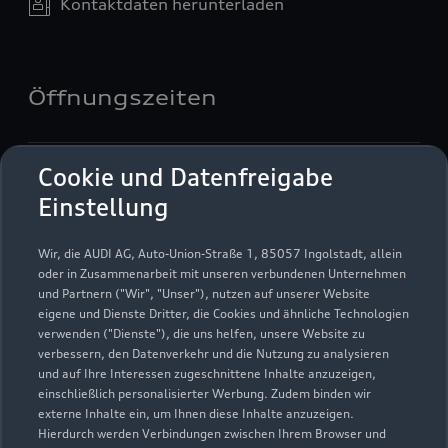
Kontaktdaten herunterladen
Öffnungszeiten
Service
Cookie und Datenfreigabe
Geschlossen
,
öffnet am
Samstag 07:00
Einstellung
Teile- & Zubehörverkauf
Wir, die AUDI AG, Auto-Union-Straße 1, 85057 Ingolstadt, allein
Geschlossen
,
öffnet am
Samstag 07:00
oder in Zusammenarbeit mit unseren verbundenen Unternehmen
und Partnern ("Wir", "Unser"), nutzen auf unserer Website
eigene und Dienste Dritter, die Cookies und ähnliche Technologien
verwenden ("Dienste"), die uns helfen, unsere Website zu
verbessern, den Datenverkehr und die Nutzung zu analysieren
und auf Ihre Interessen zugeschnittene Inhalte anzuzeigen,
einschließlich personalisierter Werbung. Zudem binden wir
externe Inhalte ein, um Ihnen diese Inhalte anzuzeigen.
Hierdurch werden Verbindungen zwischen Ihrem Browser und